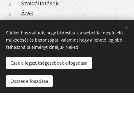
Szolgáltatások
Árak
Elérhetőség
Referencia
Sütiket használunk, hogy biztosítsuk a weboldal megfelelő
működését és biztonságát, valamint hogy a lehető legjobb
Blog
felhasználói élményt kínáljuk Neked.
Kuponkód
Ultrahangos fogkő-eltávolítás
Csak a legszükségesebbek elfogadása
Összes elfogadása
© 2022 Worlds Collide. Minden jog fenntartva.
Az oldalt a
Webnode
működteti
Sütik