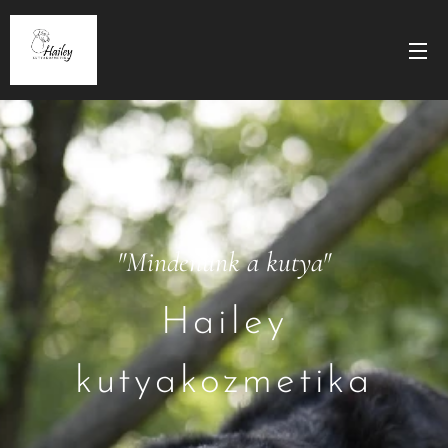
"Mindenünk a kutya"
Hailey
kutyakozmetika