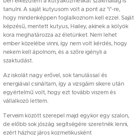
ben elkezdtem a kutyakozmetikát szakmailag is
tanulni. A saját kutyusom volt a pont az "i"-re,
hogy mindenképpen foglalkoznom kell ezzel. Saját
képzésű, mentett kutyus, Hailey, akinek a kölyök
kora meghatározza az életünket. Nem lehet
ember közelébe vinni, így nem volt kérdés, hogy
nekem kell ápolnom, és a szőre igényli a
szaktudást.
Az iskolát nagy erővel, sok tanulással és
energiával csináltam, így a vizsgáim sikere után
egyértelmű volt, hogy ezt tovább viszem és
vállalkozó lettem.
Terveim között szerepel majd egykor egy szalon,
de előbb sok jószág segítségére szeretnék lenni,
ezért házhoz járos kozmetikusként