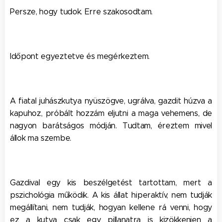
Persze, hogy tudok. Erre szakosodtam.
Időpont egyeztetve és megérkeztem.
A fiatal juhászkutya nyüszögve, ugrálva, gazdit húzva a
kapuhoz, próbált hozzám eljutni a maga vehemens, de
nagyon barátságos módján. Tudtam, éreztem mivel
állok ma szembe.
Gazdival egy kis beszélgetést tartottam, mert a
pszichológia működik. A kis állat hiperaktív, nem tudják
megállítani, nem tudják, hogyan kellene rá venni, hogy
ez a kutya csak egy pillanatra is kizökkenjen a