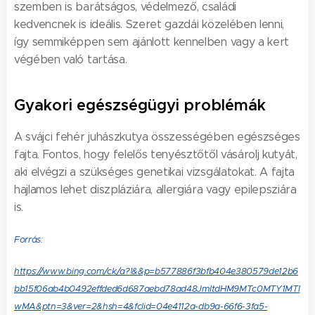
szemben is barátságos, védelmező, családi
kedvencnek is ideális. Szeret gazdái közelében lenni,
így semmiképpen sem ajánlott kennelben vagy a kert
végében való tartása.
Gyakori egészségügyi problémák
A svájci fehér juhászkutya összességében egészséges
fajta. Fontos, hogy felelős tenyésztőtől vásárolj kutyát,
aki elvégzi a szükséges genetikai vizsgálatokat. A fajta
hajlamos lehet diszpláziára, allergiára vagy epilepsziára
is.
Forrás:
https://www.bing.com/ck/a?!&&p=b577886f3bfb404e380579de12b6
bb15f06ab4b0492effded6d687aebd78ad48JmltdHM9MTc0MTY1MTI
wMA&ptn=3&ver=2&hsh=4&fclid=04e4112a-db9a-66f6-3fa5-