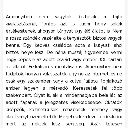
Amennyiben nem vagytok biztosak a fajta
kiválasztásánál, fontos azt is tudni, hogy sokak
értékesítenek, ahogyan tárgyat úgy élő állatot is. Nem
a rossz szándék vezérelte a tenyésztőt, biztos vagyok
benne. Egy kedves családba adta a kutyust, ahol
biztos helye lesz. De néha muszáj figyelembe venni,
hogy képes-e az adott család vagy ember JÓL tartani
az állatot. Fizikálisan s mentálisan is. Amennyiben nem
tudjátok, hogyan válasszatok, úgy ne az internet és ne
csak egy szakember vagy a kutya fajtával foglalkozó
ember legyen a mérvadó. Keressetek fel több
szakembert. Olyat is, aki a mindennapjaiba bele lát az
adott fajtának a jellegzetes viselkedésébe. Oktatók,
kiképzők, kozmetikusok, rehabosok, menhely vagy
alapítványt üzemeltetők. Merjetek kérdezni, érdeklődni,
mert az nektek lesz segítség. Akár teljesen