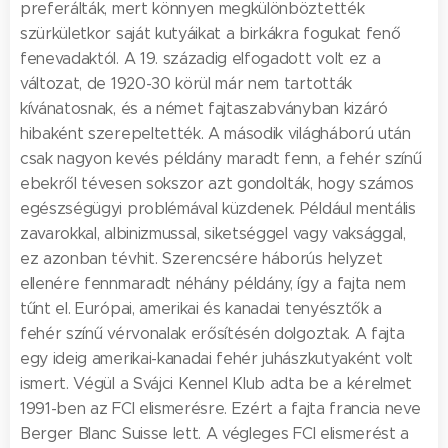
preferálták, mert könnyen megkülönböztették
szürkületkor saját kutyáikat a birkákra fogukat fenő
fenevadaktól. A 19. századig elfogadott volt ez a
változat, de 1920-30 körül már nem tartották
kívánatosnak, és a német fajtaszabványban kizáró
hibaként szerepeltették. A második világháború után
csak nagyon kevés példány maradt fenn, a fehér színű
ebekről tévesen sokszor azt gondolták, hogy számos
egészségügyi problémával küzdenek. Például mentális
zavarokkal, albinizmussal, siketséggel vagy vaksággal,
ez azonban tévhit. Szerencsére háborús helyzet
ellenére fennmaradt néhány példány, így a fajta nem
tűnt el. Európai, amerikai és kanadai tenyésztők a
fehér színű vérvonalak erősítésén dolgoztak. A fajta
egy ideig amerikai-kanadai fehér juhászkutyaként volt
ismert. Végül a Svájci Kennel Klub adta be a kérelmet
1991-ben az FCI elismerésre. Ezért a fajta francia neve
Berger Blanc Suisse lett. A végleges FCI elismerést a