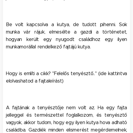
Be volt kapcsolva a kutya, de tudott pihenni. Sok
munka vár rájuk, elmesélte a gazdi a történetet,
hogyan került egy nyugodt családhoz egy ilyen
munkamorállal rendelkező fajtájú kutya.
Hogy is említi a cikk? "Felelős tenyésztő.." (ide kattintva
elolvashatod a fajtaleírást)
A fajtának a tenyésztője nem volt az. Ha egy fajta
jelleggel és természettel foglalkozom, és tenyésztő
vagyok, akkor tudom, hogy egy ilyen kutya hova adható
családba. Gazdiék minden elismerést megérdemelnek,