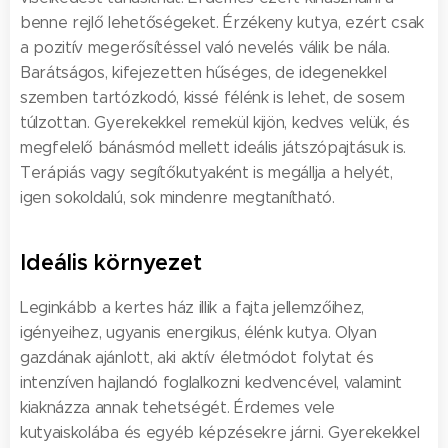
benne rejlő lehetőségeket. Érzékeny kutya, ezért csak
a pozitív megerősítéssel való nevelés válik be nála.
Barátságos, kifejezetten hűséges, de idegenekkel
szemben tartózkodó, kissé félénk is lehet, de sosem
túlzottan. Gyerekekkel remekül kijön, kedves velük, és
megfelelő bánásmód mellett ideális játszópajtásuk is.
Terápiás vagy segítőkutyaként is megállja a helyét,
igen sokoldalú, sok mindenre megtanítható.
Ideális környezet
Leginkább a kertes ház illik a fajta jellemzőihez,
igényeihez, ugyanis energikus, élénk kutya. Olyan
gazdának ajánlott, aki aktív életmódot folytat és
intenzíven hajlandó foglalkozni kedvencével, valamint
kiaknázza annak tehetségét. Érdemes vele
kutyaiskolába és egyéb képzésekre járni. Gyerekekkel