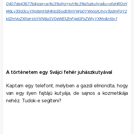
0407da43677b&psq=sv%c3%a1jci+juh%c3%a1szkutya&u=a1aHR0cH
M6Ly93d3cuYXplbmt1dHlhbS5odS9mYWp0YWxlaXJhcy9zdmFqY2
ktZmVoZXItanVoYXN6a3V0eWEtZmFqdGFsZWlyYXMv&ntb=1
A történetem egy Svájci fehér juhászkutyával
Kaptam egy telefont, melyben a gazdi elmondta, hogy
van egy ilyen fajtájú kutyája, de sajnos a kozmetikája
nehéz. Tudok-e segíteni?