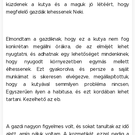
küzdenek a kutya és a maguk jó létéért, hogy
megfelelő gazdák lehessenek Neki.
Elmondtam a gazdiknak, hogy ez a kutya nem fog
konkrétan megállni órákra, de az elméjét lehet
nyugtatni, és adhatnak egy lehetőséget mindenkinek,
hogy nyugodt környezetben egymás mellett
élhessenek. Ezt gyakorolva, és persze a saját
munkámat is sikeresen elvégezve, megállapítottuk,
hogy a kutyával semmilyen probléma nincsen,
Egyszerűen ilyen a habitusa, és ezt kordában lehet
tartani. Kezelhető az eb.
A gazdi nagyon figyelmes volt, és sokat tanultak az idő
alatt, amíg náluk voltam. A kozmetikát, ezzel pedig a