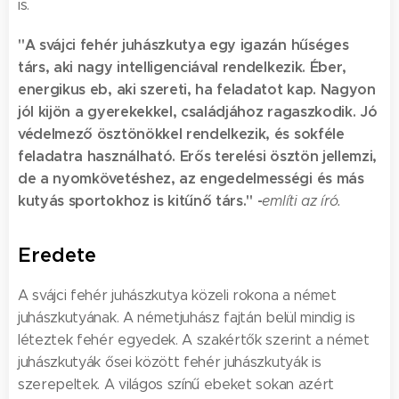
is.
"A svájci fehér juhászkutya egy igazán hűséges
társ, aki nagy intelligenciával rendelkezik. Éber,
energikus eb, aki szereti, ha feladatot kap. Nagyon
jól kijön a gyerekekkel, családjához ragaszkodik. Jó
védelmező ösztönökkel rendelkezik, és sokféle
feladatra használható. Erős terelési ösztön jellemzi,
de a nyomkövetéshez, az engedelmességi és más
kutyás sportokhoz is kitűnő társ." -
említi az író.
Eredete
A svájci fehér juhászkutya közeli rokona a német
juhászkutyának. A németjuhász fajtán belül mindig is
léteztek fehér egyedek. A szakértők szerint a német
juhászkutyák ősei között fehér juhászkutyák is
szerepeltek. A világos színű ebeket sokan azért