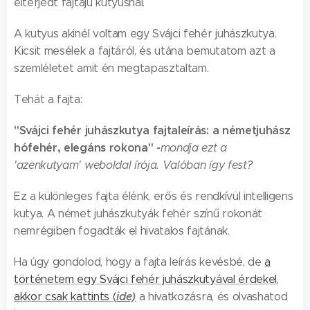
elterjedt fajtájú kutyusnál.
A kutyus akinél voltam egy Svájci fehér juhászkutya.
Kicsit mesélek a fajtáról, és utána bemutatom azt a
szemléletet amit én megtapasztaltam.
Tehát a fajta:
"Svájci fehér juhászkutya fajtaleírás: a németjuhász
hófehér, elegáns rokona" -
mondja ezt a
'azenkutyam' weboldal írója. Valóban így fest?
Ez a különleges fajta élénk, erős és rendkívül intelligens
kutya. A német juhászkutyák fehér színű rokonát
nemrégiben fogadták el hivatalos fajtának.
Ha úgy gondolod, hogy a fajta leírás kevésbé, de
a
történetem egy Svájci fehér juhászkutyával érdekel,
ide)
akkor csak kattints (
a hivatkozásra, és olvashatod