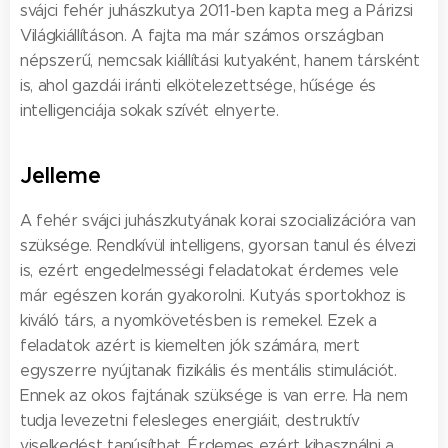
svájci fehér juhászkutya 2011-ben kapta meg a Párizsi
Világkiállításon. A fajta ma már számos országban
népszerű, nemcsak kiállítási kutyaként, hanem társként
is, ahol gazdái iránti elkötelezettsége, hűsége és
intelligenciája sokak szívét elnyerte.
Jelleme
A fehér svájci juhászkutyának korai szocializációra van
szüksége. Rendkívül intelligens, gyorsan tanul és élvezi
is, ezért engedelmességi feladatokat érdemes vele
már egészen korán gyakorolni. Kutyás sportokhoz is
kiváló társ, a nyomkövetésben is remekel. Ezek a
feladatok azért is kiemelten jók számára, mert
egyszerre nyújtanak fizikális és mentális stimulációt.
Ennek az okos fajtának szüksége is van erre. Ha nem
tudja levezetni felesleges energiáit, destruktív
viselkedést tanúsíthat. Érdemes ezért kihasználni a