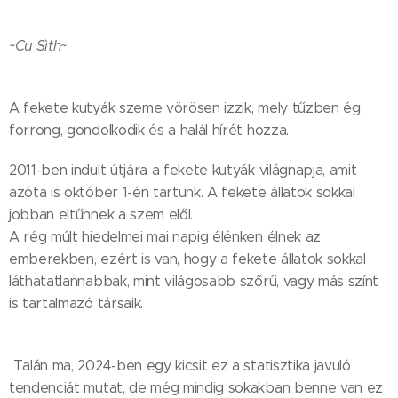
~Cu Sìth~
A fekete kutyák szeme vörösen izzik, mely tűzben ég,
forrong, gondolkodik és a halál hírét hozza.
2011-ben indult útjára a fekete kutyák világnapja, amit
azóta is október 1-én tartunk. A fekete állatok sokkal
jobban eltűnnek a szem elől.
A rég múlt hiedelmei mai napig élénken élnek az
emberekben, ezért is van, hogy a fekete állatok sokkal
láthatatlannabbak, mint világosabb szőrű, vagy más színt
is tartalmazó társaik.
Talán ma, 2024-ben egy kicsit ez a statisztika javuló
tendenciát mutat, de még mindig sokakban benne van ez