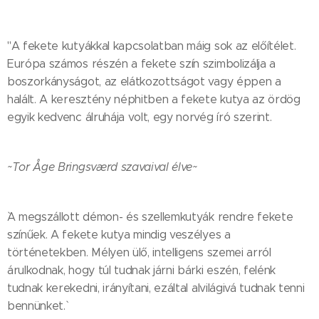
"A fekete kutyákkal kapcsolatban máig sok az előítélet.
Európa számos részén a fekete szín szimbolizálja a
boszorkányságot, az elátkozottságot vagy éppen a
halált. A keresztény néphitben a fekete kutya az ördög
egyik kedvenc álruhája volt, egy norvég író szerint.
~Tor Åge Bringsværd szavaival élve~
`A megszállott démon- és szellemkutyák rendre fekete
színűek. A fekete kutya mindig veszélyes a
történetekben. Mélyen ülő, intelligens szemei arról
árulkodnak, hogy túl tudnak járni bárki eszén, felénk
tudnak kerekedni, irányítani, ezáltal alvilágivá tudnak tenni
bennünket.`